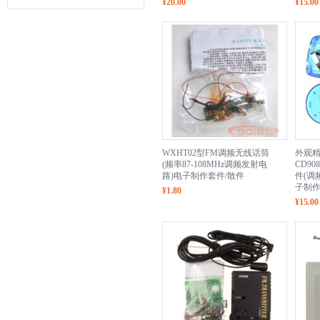
¥20.00
¥15.00
WXHT02型FM调频无线话筒
外观精
(频率87-108MHz调频发射电
CD9
路)电子制作套件/散件
件(调
子制作
¥1.80
¥15.00