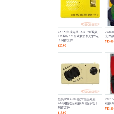
ZX620集成电路CXA1691调频
ZX8
FM调幅AM台式收音机散件/电
套件散
子制作套件
¥15.00
¥25.00
恒兴牌HX-205型六管超外差
ZX2
AM调幅收音机散件 成品/电子
机散件
制作套件
¥13.80
¥18.00