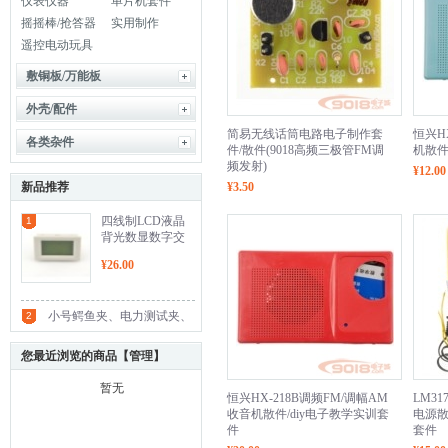
仪表仪器
单片机套件
摇摇棒/抢答器
实用制作
遥控电动玩具
敷铜板/万能板
外壳/配件
简易无线话筒电路电子制作套
恒兴H
各类杂件
件/散件(9018高频三极管FM调
机散件
频发射)
¥12.00
新品推荐
¥3.50
四线制LCD液晶
1
背光数显数字交
流电流表(AC0-
¥26.00
10A)
小号鳄鱼夹、电力测试夹、
2
测试铜夹、充电夹、接线
您最近浏览的商品【
管理
】
夹、接地夹、电源夹(黑/红/
暂无
恒兴HX-218B调频FM/调幅AM
LM3
白/黄/绿多色)
收音机散件/diy电子教学实训套
电源散
件
套件