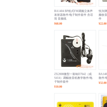
BA1404 BP机式FM调频立体声
恒兴牌
发射器散件/电子制作套件 含话
频收音
筒 音频线
件
¥68.00
¥22.00
ZX2008微型一装响D7642（或
BA1
S414）调幅收音机教学散件/电
散件/
子制作套件
¥32.00
¥10.00