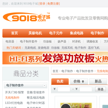
您好，欢迎来到 9018电子城
[
登录
|
免费注册
]
首页
昊极电机
电子元件
集成电路
电子制作
电容器
电子制作套件
功放板
扬声器
对讲机
调频收发
万
热门关键词：
无刷电机
发烧电容
功放板
无线耳机
电子制作
遥控飞机
首页
>
电子制作
>
电子制作套件
>
无线电
热卖
价格
新品
电子制作套件
￥
- ￥
开关/门铃/报警
音频/音箱套件
无线电制作
整流/稳压电路
LED/灯控电路
电子钟/计时器