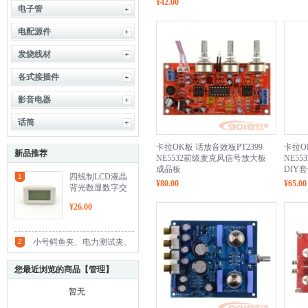
¥42.00
电子管
电配源件
发烧线材
各式接插件
影音电器
话筒
卡拉OK板 话放音效板PT2399
卡拉O
新品推荐
NE5532前级麦克风信号放大板
NE5
成品板
DIY
四线制LCD液晶
1
¥80.00
¥65.00
背光数显数字交
流电流表(AC0-
¥26.00
10A)
小号鳄鱼夹、电力测试夹、
2
测试铜夹、充电夹、接线
您最近浏览的商品【
管理
】
夹、接地夹、电源夹(黑/红/
暂无
白/黄/绿多色)