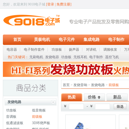
您好，欢迎来到 9018电子城
[
登录
|
免费注册
]
首页
昊极电机
电子元件
集成电路
电子制作
电容器
电子制作套件
功放板
扬声器
对讲机
调频收发
万
热门关键词：
无刷电机
发烧电容
功放板
无线耳机
电子制作
遥控飞机
首页
>
发烧音响
>
发烧电路
>
前级板
热卖
价格
新品
发烧电路
￥
- ￥
功放板
低音炮板
音调板
前级板
低通滤波板
3D环绕声板