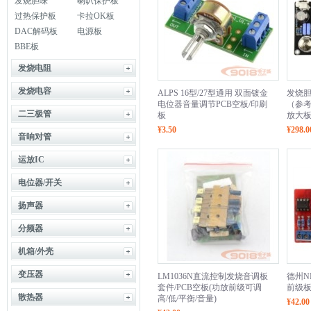
发烧胆味
喇叭保护板
过热保护板
卡拉OK板
DAC解码板
电源板
BBE板
发烧电阻
发烧电容
ALPS 16型/27型通用 双面镀金
发烧胆
电位器音量调节PCB空板/印刷
（参考
二三极管
板
放大
¥3.50
¥298.0
音响对管
运放IC
电位器/开关
扬声器
分频器
机箱/外壳
变压器
LM1036N直流控制发烧音调板
德州N
套件/PCB空板(功放前级可调
前级板
散热器
高/低/平衡/音量)
¥42.00