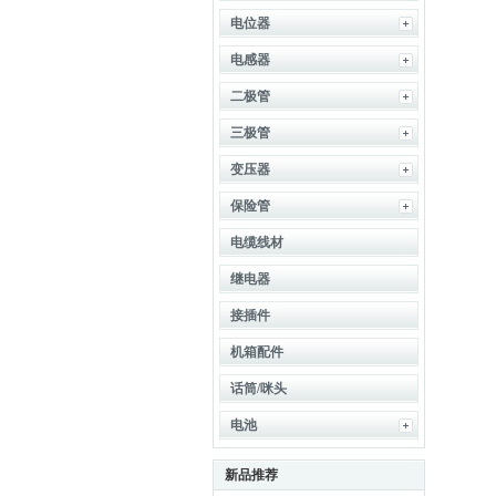
电位器
电感器
二极管
三极管
变压器
保险管
电缆线材
继电器
接插件
机箱配件
话筒/咪头
电池
新品推荐