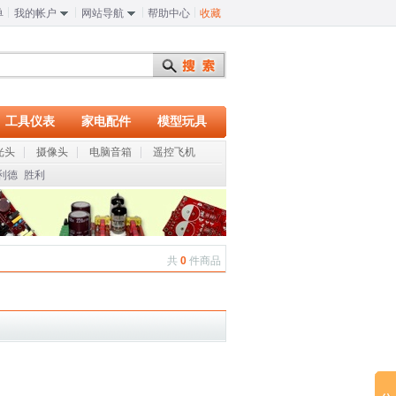
单
我的帐户
网站导航
帮助中心
收藏
工具仪表
家电配件
模型玩具
光头
摄像头
电脑音箱
遥控飞机
利德
胜利
共
0
件商品