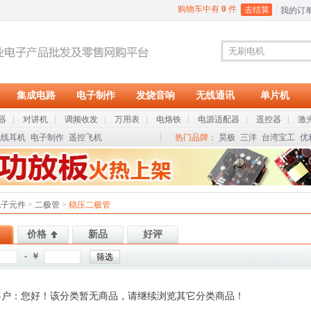
0
购物车中有
件
去结算
我的订
集成电路
电子制作
发烧音响
无线通讯
单片机
器
对讲机
调频收发
万用表
电烙铁
电源适配器
遥控器
激
无线耳机
电子制作
遥控飞机
热门品牌：
昊极
三洋
台湾宝工
优
电子元件
>
二极管
>
稳压二极管
价格
新品
好评
- ￥
客户：您好！该分类暂无商品，请继续浏览其它分类商品！