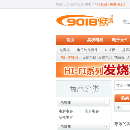
您好，欢迎来到 9018电子城
[
登录
|
免费注册
]
首页
昊极电机
电子元件
电容器
电子制作套件
功放板
扬声
热门关键词：
无刷电机
发烧电容
功放板
首页
>
热卖
电容器
￥
电解电容
瓷介电容
安规电容
尊敬的
电阻器